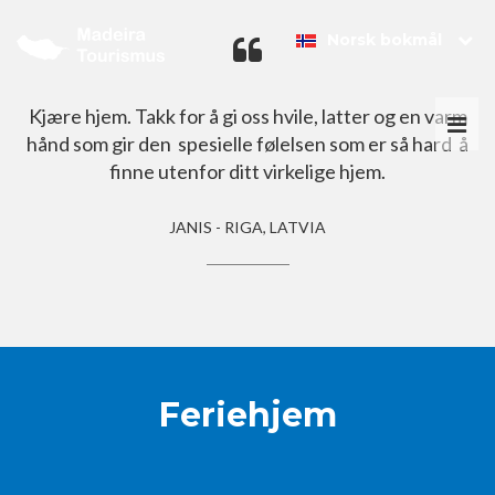
Norsk bokmål
Kjære hjem. Takk for å gi oss hvile, latter og en varm
Togg
hånd som gir den spesielle følelsen som er så hard å
navi
finne utenfor ditt virkelige hjem.
JANIS - RIGA, LATVIA
Feriehjem