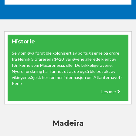
Historie
Selv om øya først ble kolonisert av portugiserne på ordre
fra Henrik Sjøfareren i 1420, var øyene allerede kjent av
fønikerne som Macaronesia, eller De Lykkelige øyene.
Nyere forskning har funnet ut at de også ble besøkt av
vikingene.Sjekk her for mer informasjon om Atlanterhavets
Perle
Les mer
Madeira